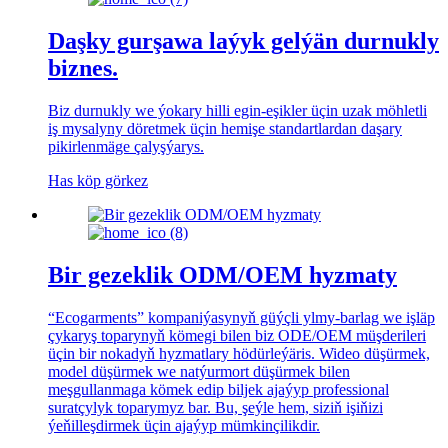
Daşky gurşawa laýyk gelýän durnukly
biznes.
Biz durnukly we ýokary hilli egin-eşikler üçin uzak möhletli
iş mysalyny döretmek üçin hemişe standartlardan daşary
pikirlenmäge çalyşýarys.
Has köp görkez
Bir gezeklik ODM/OEM hyzmaty
“Ecogarments” kompaniýasynyň güýçli ylmy-barlag we işläp
çykaryş toparynyň kömegi bilen biz ODE/OEM müşderileri
üçin bir nokadyň hyzmatlary hödürleýäris. Wideo düşürmek,
model düşürmek we natýurmort düşürmek bilen
meşgullanmaga kömek edip biljek ajaýyp professional
suratçylyk toparymyz bar. Bu, şeýle hem, siziň işiňizi
ýeňilleşdirmek üçin ajaýyp mümkinçilikdir.