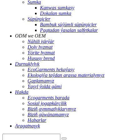
Sumka
Kanwas sumkasy
Dokalan sumka
Süpürgiçler
Bambuk süýümli süpürgiçler
Pagtadan ýasalan salfetkalar
ODM we OEM
Nähili işleýär
Doly hyzmat
Ýörite hyzmat
Hususy brend
Durnuklylyk
EcoGarments hekaýasy
Ekologiýa taýdan arassa materialymyz
Gaplamamyz
Ýaşyl ýolda gämi
Hakda
Ecogarments barada
Sosial jogapkärçilik
Biziň gymmatlyklarymyz
Biziň güwänamamyz
Habarlar
Aragatnaşyk