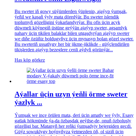
Bu sweter iň gowy süýümlerden ýüplenip, ajaýyp ýumşak,
ýeňil we kaşaň ýyly mata döredýär. Bu sweter islendik
toplumyň gözelligini ýokarlandyrýar. Bu ofis üçin açyk
düwmeli köýnegiň üstüne geýýän ajaýyp sweter, agşamlyk
nahary üçin tikilen balaklar bilen utgaşdyrýan ajaýyp sweter
we diňe özüňiz boldugyňyz üçin mynasyp bolan gözel sweter.
Bu sweteriň ussatlygy her bir jikme-jiklikde - güýçlendirilen
tikişlerden ajaýyp bezeglere çenli aýdyň görünýär...
Has köp görkez
Aýallar üçin uzyn ýeňli örme sweter
ýazlyk ...
Ýumşak we inçe örülen mata, deri üçin amatly we ýyly. Esasy
gatlak hökmünde ýa-da özbaşdak geýilse-de, onuň özboluşly
gözelligi bar. Matanyň her reňki ýumşadyjy bejergiden geçdi.
Güýz sowuklygy boýnyňyza ýetmezden öň, ol siziň üçin