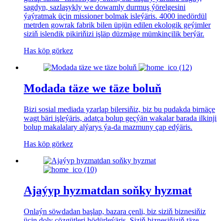
sagdyn, sazlaşykly we dowamly durmuş ýörelgesini
ýaýratmak üçin missioner bolmak isleýäris. 4000 inedördül
metrden gowrak fabrik bilen üpjün edilen ekologik geýimler
siziň islendik pikiriňizi işläp düzmäge mümkinçilik berýär.
Has köp görkez
Modada täze we täze boluň
Bizi sosial mediada yzarlap bilersiňiz, biz bu pudakda birnäçe
wagt bäri işleýäris, adatça bolup geçýän wakalar barada ilkinji
bolup makalalary alýarys ýa-da mazmuny çap edýäris.
Has köp görkez
Ajaýyp hyzmatdan soňky hyzmat
Onlaýn söwdadan başlap, bazara çenli, biz siziň biznesiňiz
üçin doly çözgütleri hödürleýäris. Siziň biznesiňiziň täze