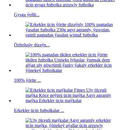
Gysga ýeňli...
Özboluşly dizaýn...
100% ýörite ...
Erkekler üçin futbolkalar ...