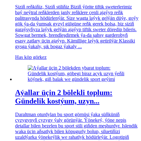
Siziň reňkiňiz, Siziň stiliňiz​ Biziň ýörite tiftik sweterlerimiz
baý neýtral reňklerden janly reňklere çenli ajaýyp reňk
palitrasynda hödürlenýär. Size wagta laýyk gelýän düýe, goýy
gök ýa-da ýumşak gyzyl gülgüne reňk gerek bolsa, biz siziň
garaýşyňyza laýyk gelýän ajaýyp tiftik sweter döredip bileris.
Sowgat bermek, brendleşdirmek ýa-da şahsy garderobyň
esasy zatlary üçin ajaýyp. Kämillige laýyk getirilýär​ Klassiki
gysga ýakaly, şık bogaz ýakaly ...
Has köp görkez
Aýallar üçin 2 bölekli toplum:
Gündelik kostýum, uzyn...
Daraltman oturdylan bu sport görnüşi ýaka süňküniň
çyzygynyň çyzygy ýaly görünýär. Ýönekeý, ýöne nepis
detallar bilen bezelen bu sport stili giňden meşhurdyr. Islendik
waka üçin aňsatlyk bilen köpugurly bolup, siluetiňizi
uzaldýarka ýönekeýlik we rahatlyk hödürleýär. Logotipiň