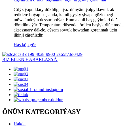
Güýz ýapraklary dökülip, ​​aýaz dünýäni ýalpyldawuk ak
reňklere boýap başlanda, kämil gyşky şlýapa gözlemegi
möwsümleýin dessur bolýar. Emma ähli baş geýimleri deň
döredilmeýär. Temperatura düşende, örülen başlyk diňe moda
aksessuary däl-de, eýsem sowuk howadan goranmak üçin
ilkinji çäreňizdir...
Has köp gör
BIZ BILEN HABARLAŞYŇ
ÖNÜM KATEGORIÝASY
Hakda