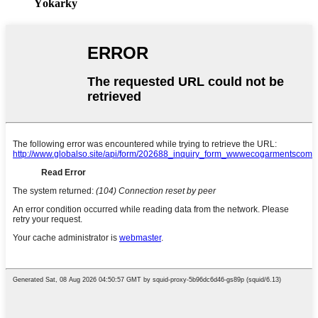
Ýokarky