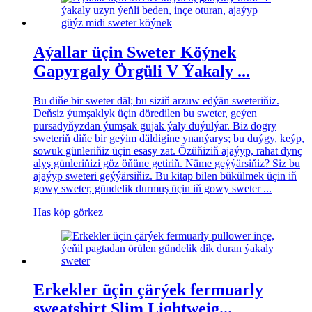
Aýallar üçin Sweter Köýnek
Gapyrgaly Örgüli V Ýakaly ...
Bu diňe bir sweter däl; bu siziň arzuw edýän sweteriňiz.
Deňsiz ýumşaklyk üçin döredilen bu sweter, geýen
pursadyňyzdan ýumşak gujak ýaly duýulýar. Biz dogry
sweteriň diňe bir geýim däldigine ynanýarys; bu duýgy, keýp,
sowuk günleriňiz üçin esasy zat. Özüňiziň ajaýyp, rahat dynç
alyş günleriňizi göz öňüne getiriň. Näme geýýärsiňiz? Siz bu
ajaýyp sweteri geýýärsiňiz. Bu kitap bilen bükülmek üçin iň
gowy sweter, gündelik durmuş üçin iň gowy sweter ...
Has köp görkez
Erkekler üçin çärýek fermuarly
sweatshirt Slim Lightweig...