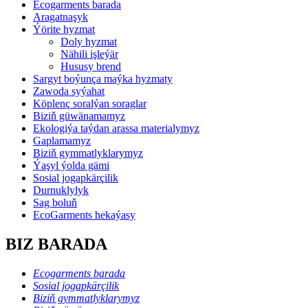
Ecogarments barada
Aragatnaşyk
Ýörite hyzmat
Doly hyzmat
Nähili işleýär
Hususy brend
Sargyt boýunça maýka hyzmaty
Zawoda syýahat
Köplenç soralýan soraglar
Biziň güwänamamyz
Ekologiýa taýdan arassa materialymyz
Gaplamamyz
Biziň gymmatlyklarymyz
Ýaşyl ýolda gämi
Sosial jogapkärçilik
Durnuklylyk
Sag boluň
EcoGarments hekaýasy
BIZ BARADA
Ecogarments barada
Sosial jogapkärçilik
Biziň gymmatlyklarymyz