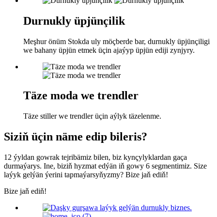
Durnukly üpjünçilik
Meşhur önüm Stokda uly möçberde bar, durnukly üpjünçiligi
we bahany üpjün etmek üçin ajaýyp üpjün ediji zynjyry.
Täze moda we trendler
Täze stiller we trendler üçin aýlyk täzelenme.
Siziň üçin näme edip bileris?
12 ýyldan gowrak tejribämiz bilen, biz kynçylyklardan gaça
durmaýarys. Ine, biziň hyzmat edýän iň gowy 6 segmentimiz. Size
laýyk gelýän ýerini tapmaýarsyňyzmy? Bize jaň ediň!
Bize jaň ediň!