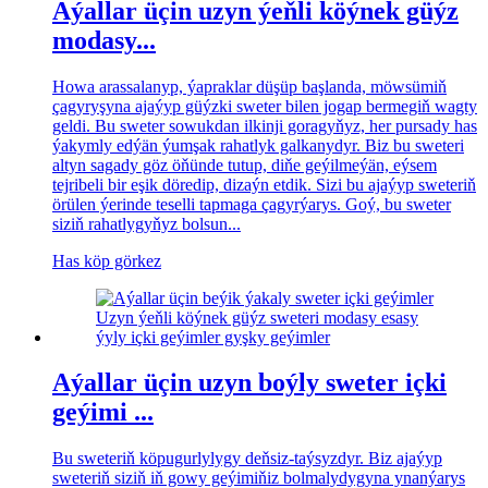
Aýallar üçin uzyn ýeňli köýnek güýz
modasy...
Howa arassalanyp, ýapraklar düşüp başlanda, möwsümiň
çagyryşyna ajaýyp güýzki sweter bilen jogap bermegiň wagty
geldi. Bu sweter sowukdan ilkinji goragyňyz, her pursady has
ýakymly edýän ýumşak rahatlyk galkanydyr. Biz bu sweteri
altyn sagady göz öňünde tutup, diňe geýilmeýän, eýsem
tejribeli bir eşik döredip, dizaýn etdik. Sizi bu ajaýyp sweteriň
örülen ýerinde teselli tapmaga çagyrýarys. Goý, bu sweter
siziň rahatlygyňyz bolsun...
Has köp görkez
Aýallar üçin uzyn boýly sweter içki
geýimi ...
Bu sweteriň köpugurlylygy deňsiz-taýsyzdyr. Biz ajaýyp
sweteriň siziň iň gowy geýimiňiz bolmalydygyna ynanýarys