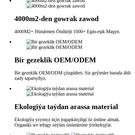
4000m2-den gowrak zawod
4000M2+ Hünärmen Öndüriji 1000+ Egin-eşik Maşyn.
Bir gezeklik OEM/ODEM
Bir gezeklik OEM/ODM çözgütleri. Siz geýimler barada ähli
zady taparsyňyz.
Ekologiýa taýdan arassa material
Ekologiýa yzymyz üçin jogapkärçiligi öz üstüne almak.
Organiki we tebigy süýüm önümlerine ýöriteleşýär.