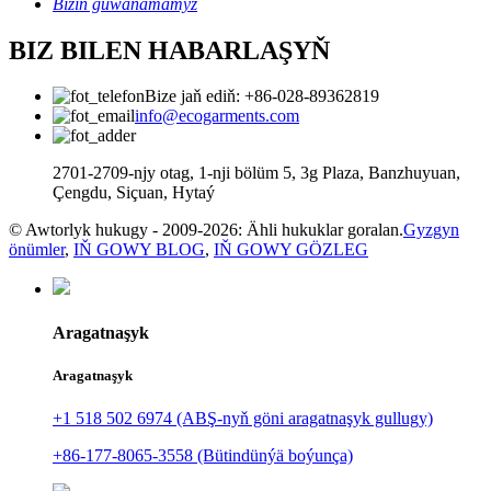
Biziň güwänamamyz
BIZ BILEN HABARLAŞYŇ
Bize jaň ediň: +86-028-89362819
info@ecogarments.com
2701-2709-njy otag, 1-nji bölüm 5, 3g Plaza, Banzhuyuan,
Çengdu, Siçuan, Hytaý
© Awtorlyk hukugy - 2009-2026: Ähli hukuklar goralan.
Gyzgyn
önümler
,
IŇ GOWY BLOG
,
IŇ GOWY GÖZLEG
Aragatnaşyk
Aragatnaşyk
+1 518 502 6974 (ABŞ-nyň göni aragatnaşyk gullugy)
+86-177-8065-3558 (Bütindünýä boýunça)