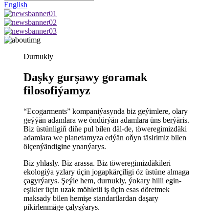
English
Durnukly
Daşky gurşawy goramak
filosofiýamyz
“Ecogarments” kompaniýasynda biz geýimlere, olary
geýýän adamlara we öndürýän adamlara üns berýäris.
Biz üstünligiň diňe pul bilen däl-de, töweregimizdäki
adamlara we planetamyza edýän oňyn täsirimiz bilen
ölçenýändigine ynanýarys.
Biz yhlasly. Biz arassa. Biz töweregimizdäkileri
ekologiýa yzlary üçin jogapkärçiligi öz üstüne almaga
çagyrýarys. Şeýle hem, durnukly, ýokary hilli egin-
eşikler üçin uzak möhletli iş üçin esas döretmek
maksady bilen hemişe standartlardan daşary
pikirlenmäge çalyşýarys.