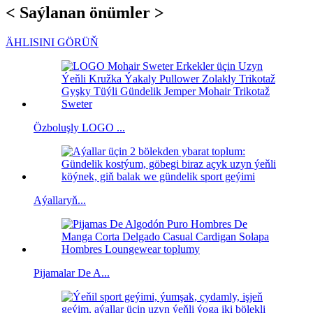
< Saýlanan önümler >
ÄHLISINI GÖRÜŇ
Özboluşly LOGO ...
Aýallaryň...
Pijamalar De A...