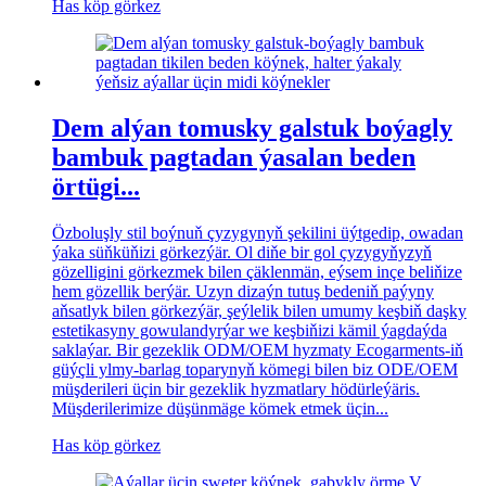
Has köp görkez
Dem alýan tomusky galstuk boýagly
bambuk pagtadan ýasalan beden
örtügi...
Özboluşly stil boýnuň çyzygynyň şekilini üýtgedip, owadan
ýaka süňküňizi görkezýär. Ol diňe bir gol çyzygyňyzyň
gözelligini görkezmek bilen çäklenmän, eýsem inçe beliňize
hem gözellik berýär. Uzyn dizaýn tutuş bedeniň paýyny
aňsatlyk bilen görkezýär, şeýlelik bilen umumy keşbiň daşky
estetikasyny gowulandyrýar we keşbiňizi kämil ýagdaýda
saklaýar. Bir gezeklik ODM/OEM hyzmaty Ecogarments-iň
güýçli ylmy-barlag toparynyň kömegi bilen biz ODE/OEM
müşderileri üçin bir gezeklik hyzmatlary hödürleýäris.
Müşderilerimize düşünmäge kömek etmek üçin...
Has köp görkez