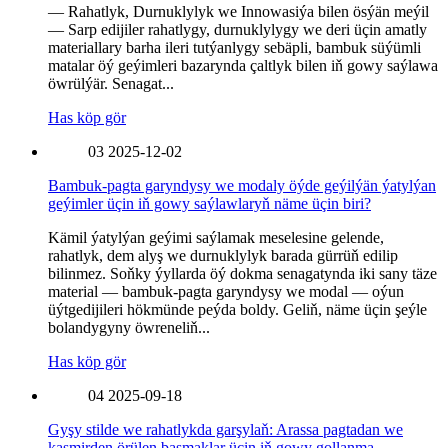
— Rahatlyk, Durnuklylyk we Innowasiýa bilen ösýän meýil
— Sarp edijiler rahatlygy, durnuklylygy we deri üçin amatly
materiallary barha ileri tutýanlygy sebäpli, bambuk süýümli
matalar öý geýimleri bazarynda çaltlyk bilen iň gowy saýlawa
öwrülýär. Senagat...
Has köp gör
03
2025-12-02
Bambuk-pagta garyndysy we modaly öýde geýilýän ýatylýan
geýimler üçin iň gowy saýlawlaryň näme üçin biri?
Kämil ýatylýan geýimi saýlamak meselesine gelende,
rahatlyk, dem alyş we durnuklylyk barada gürrüň edilip
bilinmez. Soňky ýyllarda öý dokma senagatynda iki sany täze
material — bambuk-pagta garyndysy we modal — oýun
üýtgedijileri hökmünde peýda boldy. Geliň, näme üçin şeýle
bolandygyny öwreneliň...
Has köp gör
04
2025-09-18
Gyşy stilde we rahatlykda garşylaň: Arassa pagtadan we
kaşmirden örülen başmaklar üçin iň gowy gollanma