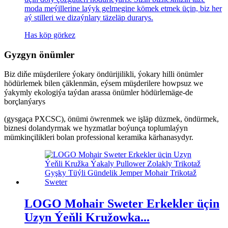
moda meýillerine laýyk gelmegine kömek etmek üçin, biz her
aý stilleri we dizaýnlary täzeläp durarys.
Has köp görkez
Gyzgyn önümler
Biz diňe müşderilere ýokary öndürijilikli, ýokary hilli önümler
hödürlemek bilen çäklenmän, eýsem müşderilere howpsuz we
ýakymly ekologiýa taýdan arassa önümler hödürlemäge-de
borçlanýarys
(gysgaça PXCSC), önümi öwrenmek we işläp düzmek, öndürmek,
biznesi dolandyrmak we hyzmatlar boýunça toplumlaýyn
mümkinçilikleri bolan professional keramika kärhanasydyr.
LOGO Mohair Sweter Erkekler üçin
Uzyn Ýeňli Kružowka...