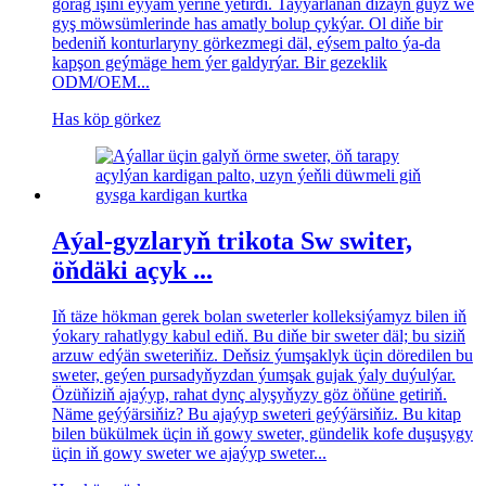
gorag işini eýýäm ýerine ýetirdi. Taýýarlanan dizaýn güýz we
gyş möwsümlerinde has amatly bolup çykýar. Ol diňe bir
bedeniň konturlaryny görkezmegi däl, eýsem palto ýa-da
kapşon geýmäge hem ýer galdyrýar. Bir gezeklik
ODM/OEM...
Has köp görkez
Aýal-gyzlaryň trikota Sw switer,
öňdäki açyk ...
Iň täze hökman gerek bolan sweterler kolleksiýamyz bilen iň
ýokary rahatlygy kabul ediň. Bu diňe bir sweter däl; bu siziň
arzuw edýän sweteriňiz. Deňsiz ýumşaklyk üçin döredilen bu
sweter, geýen pursadyňyzdan ýumşak gujak ýaly duýulýar.
Özüňiziň ajaýyp, rahat dynç alyşyňyzy göz öňüne getiriň.
Näme geýýärsiňiz? Bu ajaýyp sweteri geýýärsiňiz. Bu kitap
bilen bükülmek üçin iň gowy sweter, gündelik kofe duşuşygy
üçin iň gowy sweter we ajaýyp sweter...