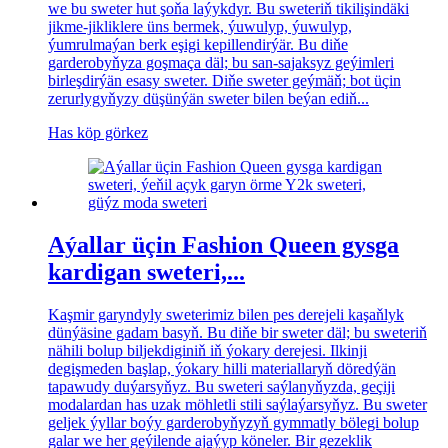
we bu sweter hut şoňa laýykdyr. Bu sweteriň tikilişindäki
jikme-jikliklere üns bermek, ýuwulyp, ýuwulyp,
ýumrulmaýan berk eşigi kepillendirýär. Bu diňe
garderobyňyza goşmaça däl; bu san-sajaksyz geýimleri
birleşdirýän esasy sweter. Diňe sweter geýmäň; bot üçin
zerurlygyňyzy düşünýän sweter bilen beýan ediň...
Has köp görkez
Aýallar üçin Fashion Queen gysga
kardigan sweteri,...
Kaşmir garyndyly sweterimiz bilen pes derejeli kaşaňlyk
dünýäsine gadam basyň. Bu diňe bir sweter däl; bu sweteriň
nähili bolup biljekdiginiň iň ýokary derejesi. Ilkinji
degişmeden başlap, ýokary hilli materiallaryň döredýän
tapawudy duýarsyňyz. Bu sweteri saýlanyňyzda, geçiji
modalardan has uzak möhletli stili saýlaýarsyňyz. Bu sweter
geljek ýyllar boýy garderobyňyzyň gymmatly bölegi bolup
galar we her geýilende ajaýyp köneler. Bir gezeklik