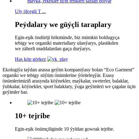
Uly ölçegli T ...
Peýdalary we güýçli taraplary
Egin-eşik öndüriji hökmünde, biz mümkin boldugyça
tebigy we organiki materiallary ulanýarys, plastikden
we zäherli maddalardan gaça durýarys.
Has köp görkez
Ekologiýa taýdan arassa geýim kompaniýasy bolan “Eco Garment”
organiki we tebigy süýüm önümlerine ýöriteleşýär. Esasy
önümlerimiziň arasynda köýnekler, maýkalar, sweterler, balaklar,
ýubkalar, köýnekler, sport balaklary, ýoga geýimleri we çagalar üçin
geýimler bar.
10+ tejribe
Egin-eşik önümçiliginde 10 ýyldan gowrak tejribe.