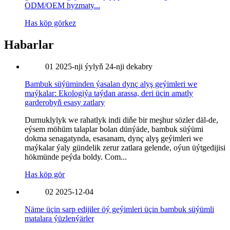
ODM/OEM hyzmaty...
Has köp görkez
Habarlar
01
2025-nji ýylyň 24-nji dekabry
Bambuk süýüminden ýasalan dynç alyş geýimleri we
maýkalar: Ekologiýa taýdan arassa, deri üçin amatly
garderobyň esasy zatlary
Durnuklylyk we rahatlyk indi diňe bir meşhur sözler däl-de,
eýsem möhüm talaplar bolan dünýäde, bambuk süýümi
dokma senagatynda, esasanam, dynç alyş geýimleri we
maýkalar ýaly gündelik zerur zatlara gelende, oýun üýtgedijisi
hökmünde peýda boldy. Com...
Has köp gör
02
2025-12-04
Näme üçin sarp edijiler öý geýimleri üçin bambuk süýümli
matalara ýüzlenýärler