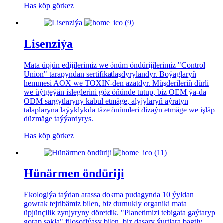
Has köp görkez
Lisenziýa
Mata üpjün edijilerimiz we önüm öndürijilerimiz "Control
Union" tarapyndan sertifikatlaşdyrylandyr. Boýaglaryň
hemmesi AOX we TOXIN-den azatdyr. Müşderileriň dürli
we üýtgeýän isleglerini göz öňünde tutup, biz OEM ýa-da
ODM sargytlaryny kabul etmäge, alyjylaryň aýratyn
talaplaryna laýyklykda täze önümleri dizaýn etmäge we işläp
düzmäge taýýardyrys.
Has köp görkez
Hünärmen öndüriji
Ekologiýa taýdan arassa dokma pudagynda 10 ýyldan
gowrak tejribämiz bilen, biz durnukly organiki mata
üpjünçilik zynjyryny döretdik. "Planetimizi tebigata gaýtaryp
gorap sakla" filosofiýasy bilen, biz daşary ýurtlara bagtly,