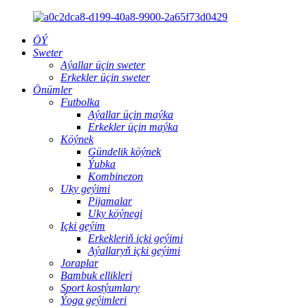
ÖÝ
Sweter
Aýallar üçin sweter
Erkekler üçin sweter
Önümler
Futbolka
Aýallar üçin maýka
Erkekler üçin maýka
Köýnek
Gündelik köýnek
Ýubka
Kombinezon
Uky geýimi
Pijamalar
Uky köýnegi
Içki geýim
Erkekleriň içki geýimi
Aýallaryň içki geýimi
Joraplar
Bambuk ellikleri
Sport kostýumlary
Ýoga geýimleri