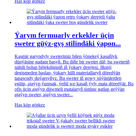
Has köp görkez
Ýarym fermuarly erkekler üçin
sweter güýz-gyş stilindäki ýapon...
Kaşmir garyndyly sweterimiz bilen ýönekeý kaşaňlyk
dünýäsine gadam basyň. Bu diňe bir sweter däl; bu sweteriň
nähili bolup biljekdiginiň iň ýokary derejesi. Ilkinji
degişmeden başlap, ýokary hilli materiallaryň döredýän
tapawudy duýarsyňyz. Bu sweter iň gowy süýümlerden
egilip, ajaýyp ýumşak, ýeňil we kaşaň ýyly mata döredýär. Bu
ofis üçin ajaýyp düwmeli matalaryň üstüne gatlap geýýän
ajaýyp sweter, ajaýyp sweter...
Has köp görkez