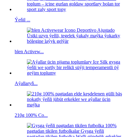
Ýeňil ...
blen Activew...
Aýallaryň...
210g 100% Co...