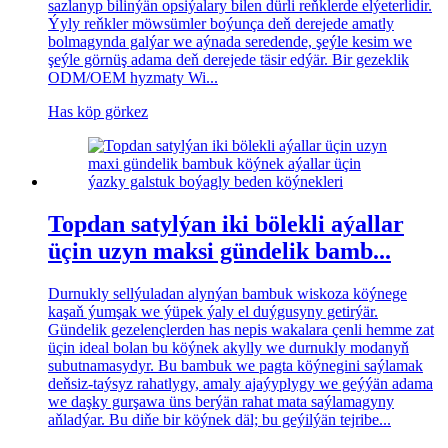
sazlanyp bilinýän opsiýalary bilen dürli reňklerde elýeterlidir.
Ýyly reňkler möwsümler boýunça deň derejede amatly
bolmagynda galýar we aýnada seredende, şeýle kesim we
şeýle görnüş adama deň derejede täsir edýär. Bir gezeklik
ODM/OEM hyzmaty Wi...
Has köp görkez
Topdan satylýan iki bölekli aýallar
üçin uzyn maksi gündelik bamb...
Durnukly sellýuladan alynýan bambuk wiskoza köýnege
kaşaň ýumşak we ýüpek ýaly el duýgusyny getirýär.
Gündelik gezelençlerden has nepis wakalara çenli hemme zat
üçin ideal bolan bu köýnek akylly we durnukly modanyň
subutnamasydyr. Bu bambuk we pagta köýnegini saýlamak
deňsiz-taýsyz rahatlygy, amaly ajaýyplygy we geýýän adama
we daşky gurşawa üns berýän rahat mata saýlamagyny
aňladýar. Bu diňe bir köýnek däl; bu geýilýän tejribe...